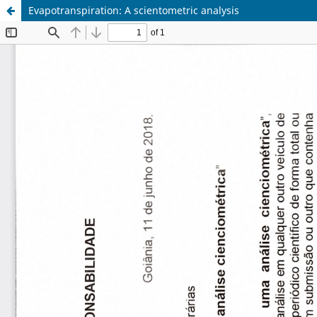
Evapotranspiration: A scientometric analysis