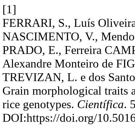
[1]
FERRARI, S., Luís Olivei
NASCIMENTO, V., Mendon
PRADO, E., Ferreira CAMP
Alexandre Monteiro de FI
TREVIZAN, L. e dos Santos
Grain morphological traits a
rice genotypes.
Científica
. 
DOI:https://doi.org/10.50