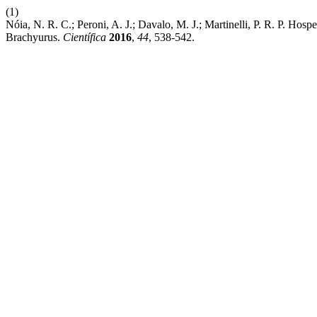
(1)
Nóia, N. R. C.; Peroni, A. J.; Davalo, M. J.; Martinelli, P. R. P. 
Brachyurus.
Científica
2016
,
44
, 538-542.