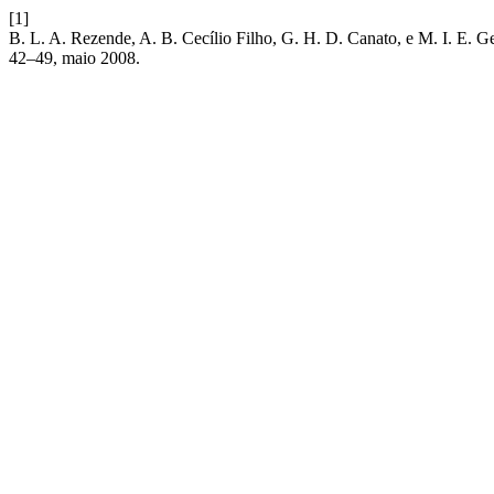
[1]
B. L. A. Rezende, A. B. Cecílio Filho, G. H. D. Canato, e M. I. E. G
42–49, maio 2008.