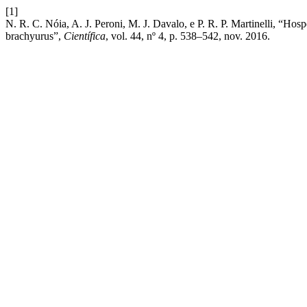
[1]
N. R. C. Nóia, A. J. Peroni, M. J. Davalo, e P. R. P. Martinelli, “H
brachyurus”,
Científica
, vol. 44, nº 4, p. 538–542, nov. 2016.