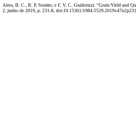
Aires, B. C., R. P. Soratto, e F. V. C. Guidorizzi. “Grain Yield and
2, junho de 2019, p. 231-8, doi:10.15361/1984-5529.2019v47n2p231