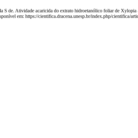
dade acaricida do extrato hidroetanólico foliar de Xylopia aroma
sponível em: https://cientifica.dracena.unesp.br/index.php/cientifica/art