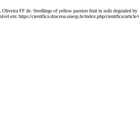
veira FF de. Seedlings of yellow passion fruit in soils degraded by salt
el em: https://cientifica.dracena.unesp.br/index.php/cientifica/article