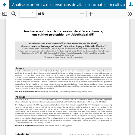
Análise econômica de consórcios de alface x tomate, em cultivo protegido, em Jaboticabal (SP)