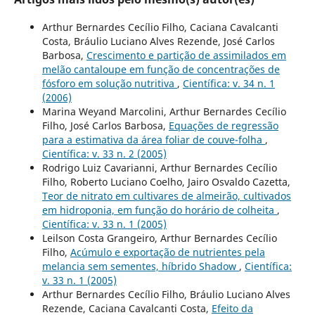
Arthur Bernardes Cecílio Filho, Caciana Cavalcanti
Costa, Bráulio Luciano Alves Rezende, José Carlos
Barbosa,
Crescimento e partição de assimilados em
melão cantaloupe em função de concentrações de
fósforo em solução nutritiva
,
Científica: v. 34 n. 1
(2006)
Marina Weyand Marcolini, Arthur Bernardes Cecílio
Filho, José Carlos Barbosa,
Equações de regressão
para a estimativa da área foliar de couve-folha
,
Científica: v. 33 n. 2 (2005)
Rodrigo Luiz Cavarianni, Arthur Bernardes Cecílio
Filho, Roberto Luciano Coelho, Jairo Osvaldo Cazetta,
Teor de nitrato em cultivares de almeirão, cultivados
em hidroponia, em função do horário de colheita
,
Científica: v. 33 n. 1 (2005)
Leilson Costa Grangeiro, Arthur Bernardes Cecílio
Filho,
Acúmulo e exportação de nutrientes pela
melancia sem sementes, híbrido Shadow
,
Científica:
v. 33 n. 1 (2005)
Arthur Bernardes Cecílio Filho, Bráulio Luciano Alves
Rezende, Caciana Cavalcanti Costa,
Efeito da