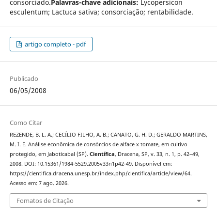
consorciado.
Palavras-chave adicionais:
Lycopersicon
esculentum; Lactuca sativa; consorciação; rentabilidade.
artigo completo - pdf
Publicado
06/05/2008
Como Citar
REZENDE, B. L. A.; CECÍLIO FILHO, A. B.; CANATO, G. H. D.; GERALDO MARTINS,
M. I. E. Análise econômica de consórcios de alface x tomate, em cultivo
protegido, em Jaboticabal (SP).
Científica
, Dracena, SP, v. 33, n. 1, p. 42–49,
2008. DOI: 10.15361/1984-5529.2005v33n1p42-49. Disponível em:
https://cientifica.dracena.unesp.br/index.php/cientifica/article/view/64.
Acesso em: 7 ago. 2026.
Fomatos de Citação