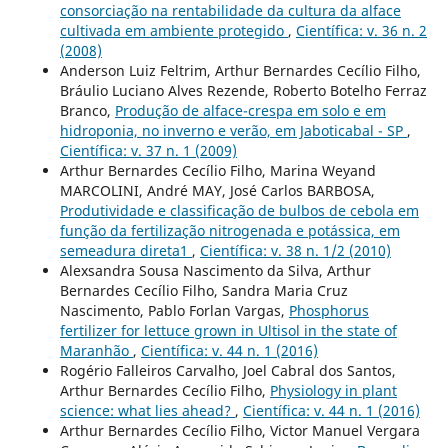
consorciação na rentabilidade da cultura da alface
cultivada em ambiente protegido
,
Científica: v. 36 n. 2
(2008)
Anderson Luiz Feltrim, Arthur Bernardes Cecílio Filho,
Bráulio Luciano Alves Rezende, Roberto Botelho Ferraz
Branco,
Produção de alface-crespa em solo e em
hidroponia, no inverno e verão, em Jaboticabal - SP
,
Científica: v. 37 n. 1 (2009)
Arthur Bernardes Cecílio Filho, Marina Weyand
MARCOLINI, André MAY, José Carlos BARBOSA,
Produtividade e classificação de bulbos de cebola em
função da fertilização nitrogenada e potássica, em
semeadura direta1
,
Científica: v. 38 n. 1/2 (2010)
Alexsandra Sousa Nascimento da Silva, Arthur
Bernardes Cecílio Filho, Sandra Maria Cruz
Nascimento, Pablo Forlan Vargas,
Phosphorus
fertilizer for lettuce grown in Ultisol in the state of
Maranhão
,
Científica: v. 44 n. 1 (2016)
Rogério Falleiros Carvalho, Joel Cabral dos Santos,
Arthur Bernardes Cecílio Filho,
Physiology in plant
science: what lies ahead?
,
Científica: v. 44 n. 1 (2016)
Arthur Bernardes Cecílio Filho, Victor Manuel Vergara