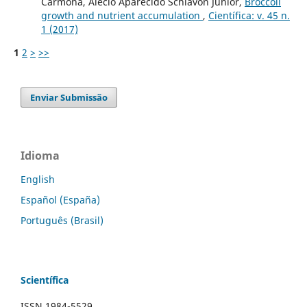
Carmona, Alécio Aparecido Schiavon Junior,
Broccoli
growth and nutrient accumulation
,
Científica: v. 45 n.
1 (2017)
1
2
>
>>
Enviar Submissão
Idioma
English
Español (España)
Português (Brasil)
Scientífica
ISSN 1984-5529