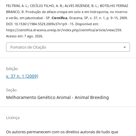
FELTRIM, A. L.; CECÍLIO FILHO, A. B.; ALVES REZENDE, B. L.; BOTELHO FERRAZ
BRANCO, R. Produção de alface-crespa em solo e em hidroponia, no inverno
e verão, em Jaboticabal - SP.
Científica
, Dracena, SP, v. 37, n. 1, p. 9–15, 2009.
DOI: 10.15361/1984-5529.2009v37n1p9 - 15. Disponível em:
https://cientifica.dracena.unesp.br/index.php/cientifica/article/view/259.
Acesso em: 7 ago. 2026.
Fomatos de Citação
Edição
v. 37 n. 1 (2009)
Seção
Melhoramento Genético Animal - Animal Breeding
Licença
Os autores permanecem com os direitos autorais de tudo que