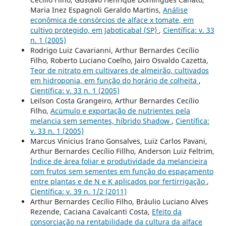
Maria Inez Espagnoli Geraldo Martins,
Análise
econômica de consórcios de alface x tomate, em
cultivo protegido, em Jaboticabal (SP)
,
Científica: v. 33
n. 1 (2005)
Rodrigo Luiz Cavarianni, Arthur Bernardes Cecílio
Filho, Roberto Luciano Coelho, Jairo Osvaldo Cazetta,
Teor de nitrato em cultivares de almeirão, cultivados
em hidroponia, em função do horário de colheita
,
Científica: v. 33 n. 1 (2005)
Leilson Costa Grangeiro, Arthur Bernardes Cecílio
Filho,
Acúmulo e exportação de nutrientes pela
melancia sem sementes, híbrido Shadow
,
Científica:
v. 33 n. 1 (2005)
Marcus Vinicius Irano Gonsalves, Luiz Carlos Pavani,
Arthur Bernardes Cecílio Fillho, Anderson Luiz Feltrim,
Índice de área foliar e produtividade da melancieira
com frutos sem sementes em função do espaçamento
entre plantas e de N e K aplicados por fertirrigação
,
Científica: v. 39 n. 1/2 (2011)
Arthur Bernardes Cecílio Filho, Bráulio Luciano Alves
Rezende, Caciana Cavalcanti Costa,
Efeito da
consorciação na rentabilidade da cultura da alface