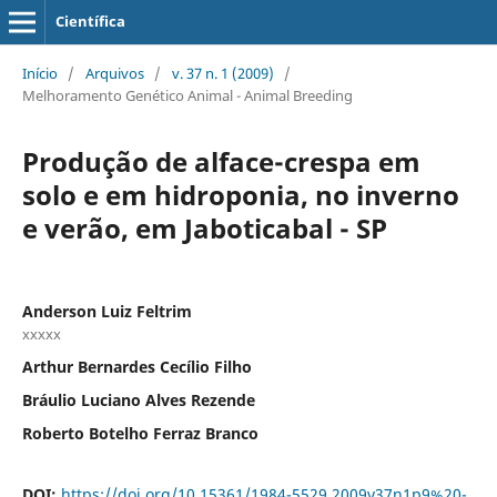
Científica
Início
/
Arquivos
/
v. 37 n. 1 (2009)
/
Melhoramento Genético Animal - Animal Breeding
Produção de alface-crespa em
solo e em hidroponia, no inverno
e verão, em Jaboticabal - SP
Anderson Luiz Feltrim
xxxxx
Arthur Bernardes Cecílio Filho
Bráulio Luciano Alves Rezende
Roberto Botelho Ferraz Branco
DOI:
https://doi.org/10.15361/1984-5529.2009v37n1p9%20-