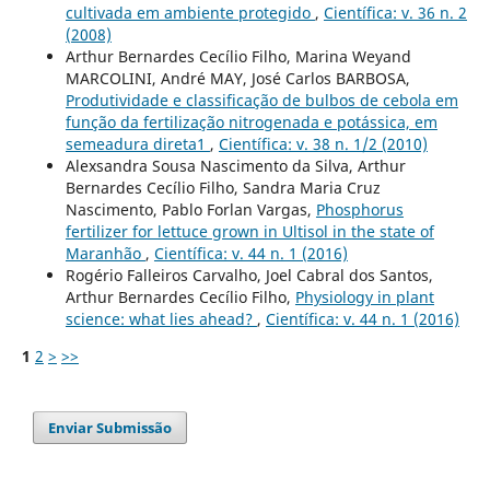
cultivada em ambiente protegido
,
Científica: v. 36 n. 2
(2008)
Arthur Bernardes Cecílio Filho, Marina Weyand
MARCOLINI, André MAY, José Carlos BARBOSA,
Produtividade e classificação de bulbos de cebola em
função da fertilização nitrogenada e potássica, em
semeadura direta1
,
Científica: v. 38 n. 1/2 (2010)
Alexsandra Sousa Nascimento da Silva, Arthur
Bernardes Cecílio Filho, Sandra Maria Cruz
Nascimento, Pablo Forlan Vargas,
Phosphorus
fertilizer for lettuce grown in Ultisol in the state of
Maranhão
,
Científica: v. 44 n. 1 (2016)
Rogério Falleiros Carvalho, Joel Cabral dos Santos,
Arthur Bernardes Cecílio Filho,
Physiology in plant
science: what lies ahead?
,
Científica: v. 44 n. 1 (2016)
1
2
>
>>
Enviar Submissão