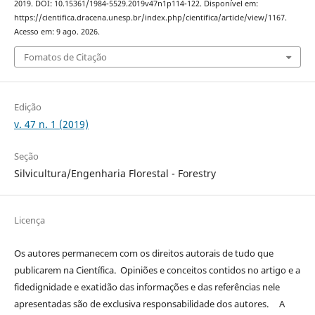
2019. DOI: 10.15361/1984-5529.2019v47n1p114-122. Disponível em:
https://cientifica.dracena.unesp.br/index.php/cientifica/article/view/1167.
Acesso em: 9 ago. 2026.
Fomatos de Citação
Edição
v. 47 n. 1 (2019)
Seção
Silvicultura/Engenharia Florestal - Forestry
Licença
Os autores permanecem com os direitos autorais de tudo que
publicarem na Científica. Opiniões e conceitos contidos no artigo e a
fidedignidade e exatidão das informações e das referências nele
apresentadas são de exclusiva responsabilidade dos autores. A