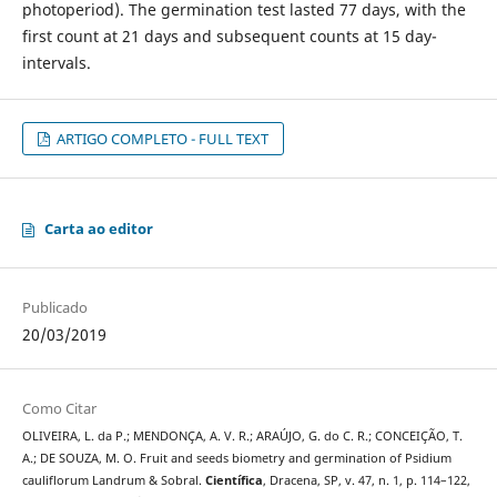
photoperiod). The germination test lasted 77 days, with the
first count at 21 days and subsequent counts at 15 day-
intervals.
ARTIGO COMPLETO - FULL TEXT
Carta ao editor
Publicado
20/03/2019
Como Citar
OLIVEIRA, L. da P.; MENDONÇA, A. V. R.; ARAÚJO, G. do C. R.; CONCEIÇÃO, T.
A.; DE SOUZA, M. O. Fruit and seeds biometry and germination of Psidium
cauliflorum Landrum & Sobral.
Científica
, Dracena, SP, v. 47, n. 1, p. 114–122,