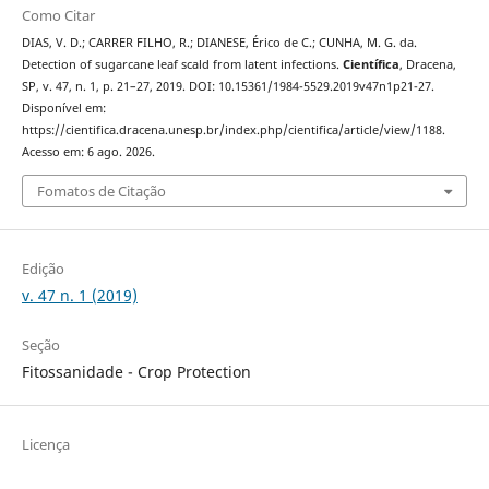
Como Citar
DIAS, V. D.; CARRER FILHO, R.; DIANESE, Érico de C.; CUNHA, M. G. da.
Detection of sugarcane leaf scald from latent infections.
Científica
, Dracena,
SP, v. 47, n. 1, p. 21–27, 2019. DOI: 10.15361/1984-5529.2019v47n1p21-27.
Disponível em:
https://cientifica.dracena.unesp.br/index.php/cientifica/article/view/1188.
Acesso em: 6 ago. 2026.
Fomatos de Citação
Edição
v. 47 n. 1 (2019)
Seção
Fitossanidade - Crop Protection
Licença