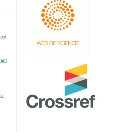
ency
lant
d
 v.