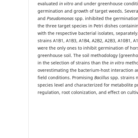
evaluated
in vitro
and under greenhouse conditio
germination and growth of target weeds. Several
and
Pseudomonas
spp. inhibited the germination
the three target species in Petri dishes contai
with the respective bacterial isolates, separatel
strains A1B1, A1B3, A1B4, A2B2, A2B3, A10B1, 
were the only ones to inhibit germination of ho
greenhouse soil. The soil methodology (greenho
in the selection of strains than the
in vitro
method
overestimating the bacterium-host interaction a
field conditions. Promising
Bacillus
spp. strains m
species level and cha­racterized for metabolite 
regulation, root colonization, and effect on culti