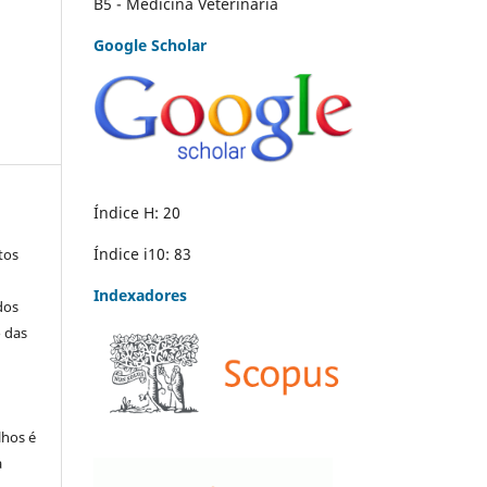
B5 - Medicina Veterinária
Google Scholar
Índice H: 20
Índice i10: 83
tos
Indexadores
dos
o das
lhos é
a