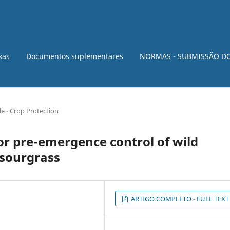
xas
Documentos suplementares
NORMAS - SUBMISSÃO D
e - Crop Protection
for pre-emergence control of wild
 sourgrass
ARTIGO COMPLETO - FULL TEXT