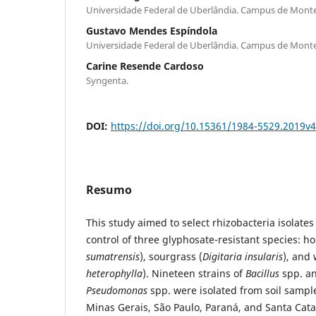
Universidade Federal de Uberlândia. Campus de Mont
Gustavo Mendes Espíndola
Universidade Federal de Uberlândia. Campus de Mont
Carine Resende Cardoso
Syngenta.
DOI:
https://doi.org/10.15361/1984-5529.2019v
Resumo
This study aimed to select rhizobacteria isolate
control of three glyphosate-resistant species: h
sumatrensis
), sourgrass (
Digitaria insularis
), and 
heterophylla
). Nineteen strains of
Bacillus
spp. an
Pseudomonas
spp. were isolated from soil sample
Minas Gerais, São Paulo, Paraná, and Santa Cata