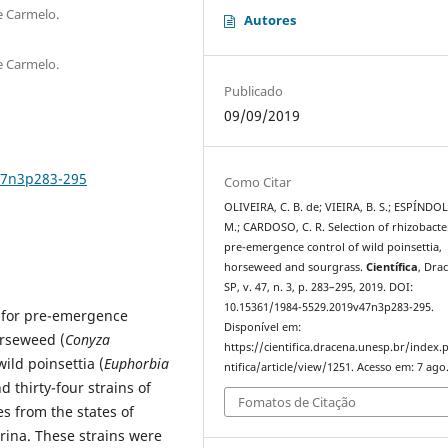
e Carmelo.
Autores
e Carmelo.
Publicado
09/09/2019
47n3p283-295
Como Citar
OLIVEIRA, C. B. de; VIEIRA, B. S.; ESPÍNDOL
M.; CARDOSO, C. R. Selection of rhizobacte
pre-emergence control of wild poinsettia,
horseweed and sourgrass.
Científica
, Dra
SP, v. 47, n. 3, p. 283–295, 2019. DOI:
10.15361/1984-5529.2019v47n3p283-295.
s for pre-emergence
Disponível em:
orseweed (
Conyza
https://cientifica.dracena.unesp.br/index.
wild poinsettia (
Euphorbia
ntifica/article/view/1251. Acesso em: 7 ago
d thirty-four strains of
Fomatos de Citação
s from the states of
rina. These strains were