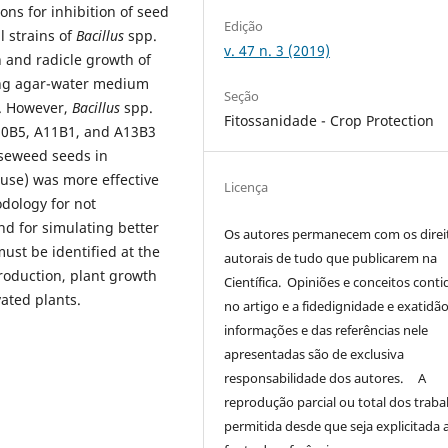
ns for inhibition of seed
Edição
 strains of
Bacillus
spp.
v. 47 n. 3 (2019)
 and radicle growth of
ning agar-water medium
Seção
y. However,
Bacillus
spp.
Fitossanidade - Crop Protection
A10B5, A11B1, and A13B3
rseweed seeds in
use) was more effective
Licença
ology for not
nd for simulating better
Os autores permanecem com os direi
ust be identified at the
autorais de tudo que publicarem na
production, plant growth
Científica. Opiniões e conceitos conti
vated plants.
no artigo e a fidedignidade e exatidã
informações e das referências nele
apresentadas são de exclusiva
responsabilidade dos autores. A
reprodução parcial ou total dos traba
permitida desde que seja explicitada 