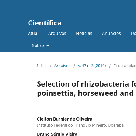
Científica
Atual
Arquivos
Notícias
Anúncios
Ta
Sobre
Início
/
Arquivos
/
v. 47 n. 3 (2019)
/
Fitossanidad
Selection of rhizobacteria 
poinsettia, horseweed and
Cleiton Burnier de Oliveira
Instituto Federal do Triângulo Mineiro/Uberaba
Bruno Sérgio Vieira