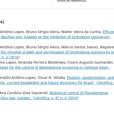
fonte de referência.
s)
ntônio Lopes, Bruno Sérgio Vieira, Walter Vieira da Cunha,
Effici
Bacillus spp. isolates on the inhibition of Sclerotium cepivorum
,
Antônio Lopes, Bruno Sérgio Vieira, Márcio Santos Soares, Regiane
f the mycelial growth and germination of Stromatinia cepivora by p
6 n. 3 (2018)
onio Lopes, Amanda Ferreira Bontempo, Cicero Augusto Guimarães
solates for the control of Meloidogyne incognita in common bean
,
veraldo Antônio Lopes, Oscar N. Villalta,
Etiology, epidemiology, an
ic: current knowledge and future directions for Brazil
,
Científica:
 Ana Carolina Silva Siquieroli,
Biological control of Pseudomonas
illus spp. isolates
,
Científica: v. 47 n. 4 (2019)