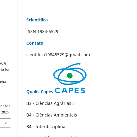
Scientífica
ISSN 1984-5529
Contato
cientifica19845529@gmail.com
A, G.
ria for
cena,
Qualis Capes
B3 - Ciências Agrárias I
php/cie
. 2026.
B4 - Ciências Ambientais
B4 - Interdisciplinar