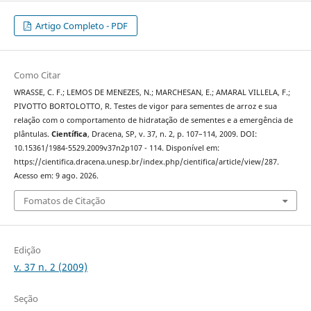
Artigo Completo - PDF
Como Citar
WRASSE, C. F.; LEMOS DE MENEZES, N.; MARCHESAN, E.; AMARAL VILLELA, F.;
PIVOTTO BORTOLOTTO, R. Testes de vigor para sementes de arroz e sua
relação com o comportamento de hidratação de sementes e a emergência de
plântulas.
Científica
, Dracena, SP, v. 37, n. 2, p. 107–114, 2009. DOI:
10.15361/1984-5529.2009v37n2p107 - 114. Disponível em:
https://cientifica.dracena.unesp.br/index.php/cientifica/article/view/287.
Acesso em: 9 ago. 2026.
Fomatos de Citação
Edição
v. 37 n. 2 (2009)
Seção