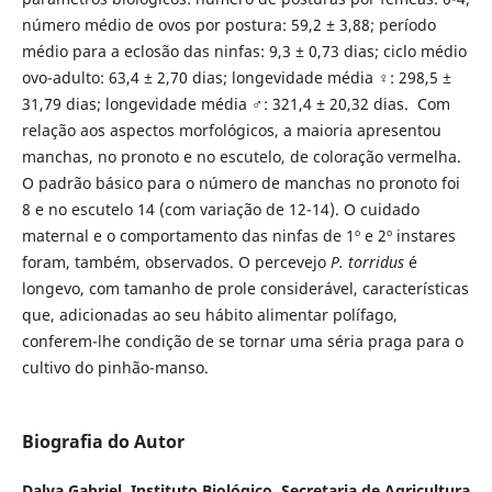
número médio de ovos por postura: 59,2 ± 3,88; período
médio para a eclosão das ninfas: 9,3 ± 0,73 dias; ciclo médio
ovo-adulto: 63,4 ± 2,70 dias; longevidade média ♀: 298,5 ±
31,79 dias; longevidade média ♂: 321,4 ± 20,32 dias. Com
relação aos aspectos morfológicos, a maioria apresentou
manchas, no pronoto e no escutelo, de coloração vermelha.
O padrão básico para o número de manchas no pronoto foi
8 e no escutelo 14 (com variação de 12-14). O cuidado
maternal e o comportamento das ninfas de 1º e 2º instares
foram, também, observados. O percevejo
P. torridus
é
longevo, com tamanho de prole considerável, características
que, adicionadas ao seu hábito alimentar polífago,
conferem-lhe condição de se tornar uma séria praga para o
cultivo do pinhão-manso.
Biografia do Autor
Dalva Gabriel,
Instituto Biológico, Secretaria de Agricultura