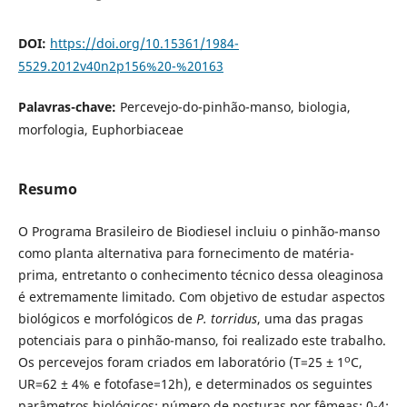
DOI:
https://doi.org/10.15361/1984-
5529.2012v40n2p156%20-%20163
Palavras-chave:
Percevejo-do-pinhão-manso, biologia,
morfologia, Euphorbiaceae
Resumo
O Programa Brasileiro de Biodiesel incluiu o pinhão-manso
como planta alternativa para fornecimento de matéria-
prima, entretanto o conhecimento técnico dessa oleaginosa
é extremamente limitado. Com objetivo de estudar aspectos
biológicos e morfológicos de
P. torridus
, uma das pragas
potenciais para o pinhão-manso, foi realizado este trabalho.
o
Os percevejos foram criados em laboratório (T=25 ± 1
C,
UR=62 ± 4% e fotofase=12h), e determinados os seguintes
parâmetros biológicos:
número de posturas por fêmeas: 0-4;