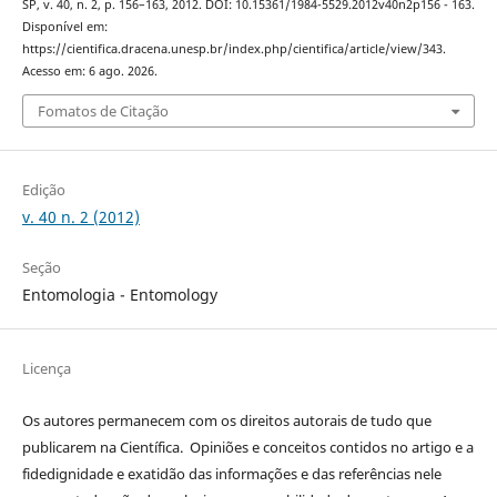
SP, v. 40, n. 2, p. 156–163, 2012. DOI: 10.15361/1984-5529.2012v40n2p156 - 163.
Disponível em:
https://cientifica.dracena.unesp.br/index.php/cientifica/article/view/343.
Acesso em: 6 ago. 2026.
Fomatos de Citação
Edição
v. 40 n. 2 (2012)
Seção
Entomologia - Entomology
Licença
Os autores permanecem com os direitos autorais de tudo que
publicarem na Científica. Opiniões e conceitos contidos no artigo e a
fidedignidade e exatidão das informações e das referências nele