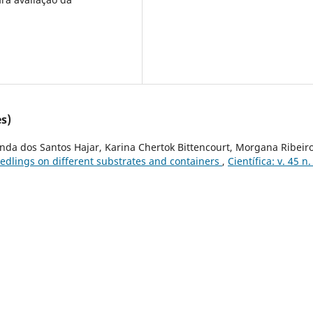
s)
da dos Santos Hajar, Karina Chertok Bittencourt, Morgana Ribeir
edlings on different substrates and containers
,
Científica: v. 45 n.