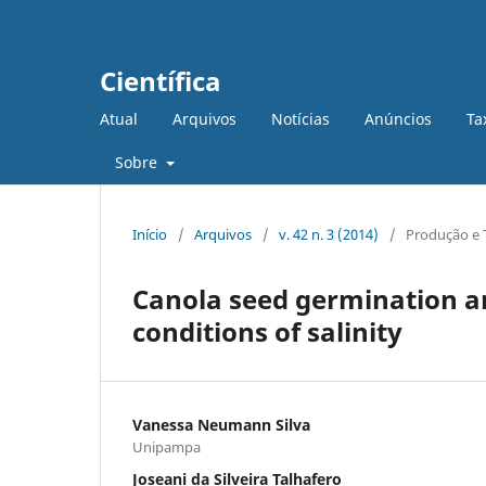
Científica
Atual
Arquivos
Notícias
Anúncios
Ta
Sobre
Início
/
Arquivos
/
v. 42 n. 3 (2014)
/
Produção e 
Canola seed germination an
conditions of salinity
Vanessa Neumann Silva
Unipampa
Joseani da Silveira Talhafero