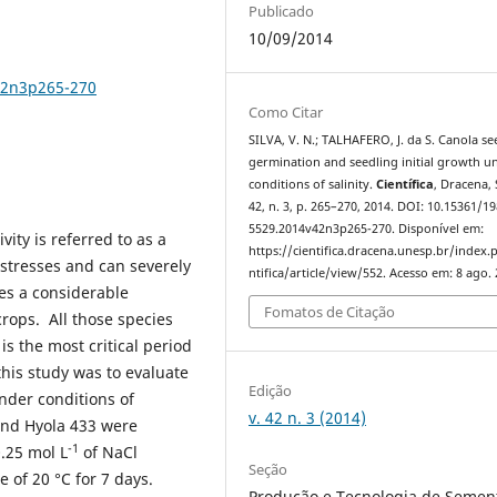
Publicado
10/09/2014
42n3p265-270
Como Citar
SILVA, V. N.; TALHAFERO, J. da S. Canola se
germination and seedling initial growth u
conditions of salinity.
Científica
, Dracena, 
42, n. 3, p. 265–270, 2014. DOI: 10.15361/19
5529.2014v42n3p265-270. Disponível em:
vity is referred to as a
https://cientifica.dracena.unesp.br/index.
or stresses and can severely
ntifica/article/view/552. Acesso em: 8 ago. 
ves a considerable
Fomatos de Citação
rops. All those species
is the most critical period
 this study was to evaluate
Edição
nder conditions of
v. 42 n. 3 (2014)
 and Hyola 433 were
-1
0.25 mol L
of NaCl
Seção
 of 20 °C for 7 days.
Produção e Tecnologia de Sement