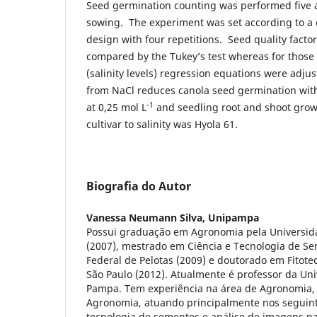
Seed germination counting was performed five 
sowing. The experiment was set according to a
design with four repetitions. Seed quality facto
compared by the Tukey’s test whereas for those o
(salinity levels) regression equations were adjus
from NaCl reduces canola seed germination with
-1
at 0,25 mol L
and seedling root and shoot grow
cultivar to salinity was Hyola 61.
Biografia do Autor
Vanessa Neumann Silva,
Unipampa
Possui graduação em Agronomia pela Universida
(2007), mestrado em Ciência e Tecnologia de S
Federal de Pelotas (2009) e doutorado em Fitote
São Paulo (2012). Atualmente é professor da Un
Pampa. Tem experiência na área de Agronomia,
Agronomia, atuando principalmente nos seguin
tecnologia de sementes e análise de imagens pa