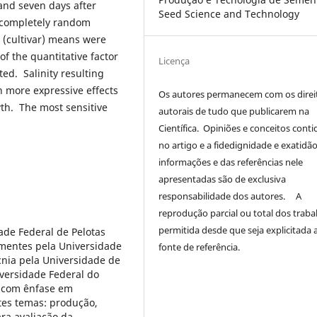
and seven days after
Seed Science and Technology
 completely random
r (cultivar) means were
f the quantitative factor
Licença
ted. Salinity resulting
 more expressive effects
Os autores permanecem com os direi
th. The most sensitive
autorais de tudo que publicarem na
Científica. Opiniões e conceitos conti
no artigo e a fidedignidade e exatidã
informações e das referências nele
apresentadas são de exclusiva
responsabilidade dos autores. A
reprodução parcial ou total dos traba
permitida desde que seja explicitada 
de Federal de Pelotas
ementes pela Universidade
fonte de referência.
cnia pela Universidade de
iversidade Federal do
 com ênfase em
tes temas: produção,
ra avaliação da