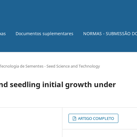
xas
Documentos suplementares
NORMAS - SUBMISSÃO D
Tecnologia de Sementes - Seed Science and Technology
d seedling initial growth under
ARTIGO COMPLETO