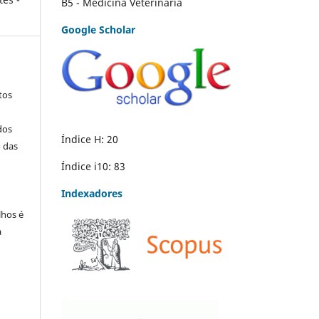
B5 - Medicina Veterinária
Google Scholar
tos
dos
Índice H: 20
o das
Índice i10: 83
Indexadores
lhos é
a