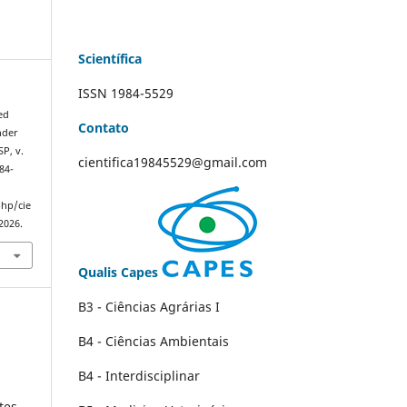
Scientífica
ISSN 1984-5529
ed
Contato
nder
SP, v.
cientifica19845529@gmail.com
84-
php/cie
2026.
Qualis Capes
B3 - Ciências Agrárias I
B4 - Ciências Ambientais
B4 - Interdisciplinar
es -