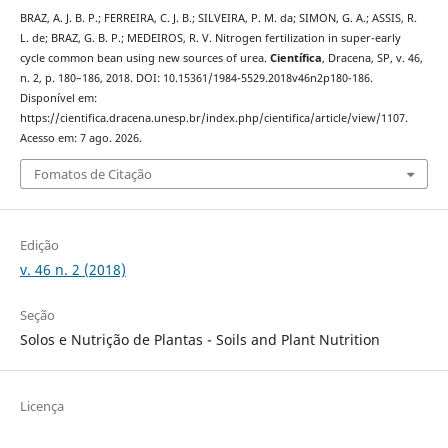
BRAZ, A. J. B. P.; FERREIRA, C. J. B.; SILVEIRA, P. M. da; SIMON, G. A.; ASSIS, R.
L. de; BRAZ, G. B. P.; MEDEIROS, R. V. Nitrogen fertilization in super-early
cycle common bean using new sources of urea.
Científica
, Dracena, SP, v. 46,
n. 2, p. 180–186, 2018. DOI: 10.15361/1984-5529.2018v46n2p180-186.
Disponível em:
https://cientifica.dracena.unesp.br/index.php/cientifica/article/view/1107.
Acesso em: 7 ago. 2026.
Fomatos de Citação
Edição
v. 46 n. 2 (2018)
Seção
Solos e Nutrição de Plantas - Soils and Plant Nutrition
Licença