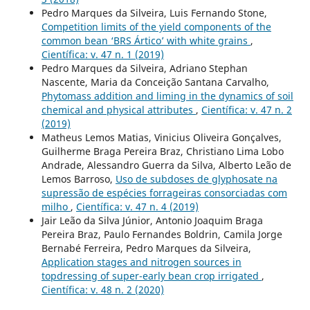
Pedro Marques da Silveira, Luis Fernando Stone,
Competition limits of the yield components of the
common bean ‘BRS Ártico’ with white grains
,
Científica: v. 47 n. 1 (2019)
Pedro Marques da Silveira, Adriano Stephan
Nascente, Maria da Conceição Santana Carvalho,
Phytomass addition and liming in the dynamics of soil
chemical and physical attributes
,
Científica: v. 47 n. 2
(2019)
Matheus Lemos Matias, Vinicius Oliveira Gonçalves,
Guilherme Braga Pereira Braz, Christiano Lima Lobo
Andrade, Alessandro Guerra da Silva, Alberto Leão de
Lemos Barroso,
Uso de subdoses de glyphosate na
supressão de espécies forrageiras consorciadas com
milho
,
Científica: v. 47 n. 4 (2019)
Jair Leão da Silva Júnior, Antonio Joaquim Braga
Pereira Braz, Paulo Fernandes Boldrin, Camila Jorge
Bernabé Ferreira, Pedro Marques da Silveira,
Application stages and nitrogen sources in
topdressing of super-early bean crop irrigated
,
Científica: v. 48 n. 2 (2020)