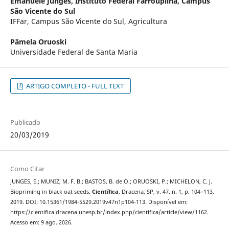
Emanuele Junges,
Instituto Federal Farroupilha, Campus
São Vicente do Sul
IFFar, Campus São Vicente do Sul, Agricultura
Pâmela Oruoski
Universidade Federal de Santa Maria
ARTIGO COMPLETO - FULL TEXT
Publicado
20/03/2019
Como Citar
JUNGES, E.; MUNIZ, M. F. B.; BASTOS, B. de O.; ORUOSKI, P.; MICHELON, C. J.
Biopriming in black oat seeds.
Científica
, Dracena, SP, v. 47, n. 1, p. 104–113,
2019. DOI: 10.15361/1984-5529.2019v47n1p104-113. Disponível em:
https://cientifica.dracena.unesp.br/index.php/cientifica/article/view/1162.
Acesso em: 9 ago. 2026.