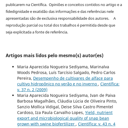
publicarem na Científica. Opiniões e conceitos contidos no artigo e a
fidedignidade e exatidão das informações e das referências nele
apresentadas são de exclusiva responsabilidade dos autores. A
reprodução parcial ou total dos trabalhos é permitida desde que
seja explicitada a fonte de referência.
Artigos mais lidos pelo mesmo(s) autor(es)
Maria Aparecida Nogueira Sediyama, Marinalva
Woods Pedrosa, Luís Tarcísio Salgado, Pedro Carlos
Pereira,
Desempenho de cultivares de alface para
cultivo hidropônico no verão e no inverno
,
Científica:
v. 37 n. 2 (2009)
Maria Aparecida Nogueira Sediyama, Ivan de Paiva
Barbosa Magalhães, Cláudia Lúcia de Oliveira Pinto,
Sanzio Mollica Vidigal, Deise Silva Castro Pimentel
Cardoso, Iza Paula Carvalho Lopes,
Yield, nutrient
export and microbiological quality of snap bean
grown with swine biofertilizer
,
Científica: v. 43 n. 4