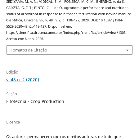
SEDIYAMA, M. A. N.; VIDIGAL, S. M.; FONSECA, M. C. M.; BHERING, A. da S.;
CAIXETA, G. Z. T.; PINTO, C. L. de O. Agronomic performance and nutritional
status of arrowroot in response to nitrogen fertilization with bovine manure.
Científica
, Dracena, SP, v. 48, n. 2, p. 118–127, 2020. DOI: 10.15361/1984-
5529.2020v48n2p118-127. Disponível em:
https://cientifica.dracena.unesp.br/index.php/cientifica/article/view/1303.
Acesso em: 6 ago. 2026.
Fomatos de Citação
Edição
v. 48 n. 2 (2020)
Seção
Fitotecnia - Crop Production
Licença
Os autores permanecem com os direitos autorais de tudo que