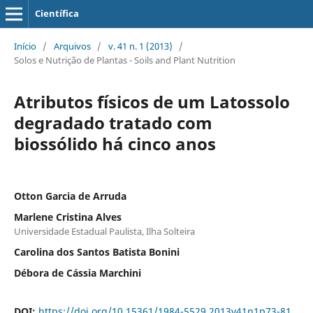
Científica
Início
/
Arquivos
/
v. 41 n. 1 (2013)
/
Solos e Nutrição de Plantas - Soils and Plant Nutrition
Atributos físicos de um Latossolo
degradado tratado com
biossólido há cinco anos
Otton Garcia de Arruda
Marlene Cristina Alves
Universidade Estadual Paulista, Ilha Solteira
Carolina dos Santos Batista Bonini
Débora de Cássia Marchini
DOI:
https://doi.org/10.15361/1984-5529.2013v41n1p73-81