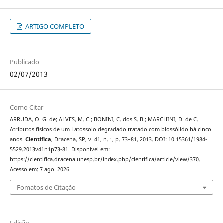
ARTIGO COMPLETO
Publicado
02/07/2013
Como Citar
ARRUDA, O. G. de; ALVES, M. C.; BONINI, C. dos S. B.; MARCHINI, D. de C.
Atributos físicos de um Latossolo degradado tratado com biossólido há cinco
anos.
Científica
, Dracena, SP, v. 41, n. 1, p. 73–81, 2013. DOI: 10.15361/1984-
5529.2013v41n1p73-81. Disponível em:
https://cientifica.dracena.unesp.br/index.php/cientifica/article/view/370.
Acesso em: 7 ago. 2026.
Fomatos de Citação
Edição