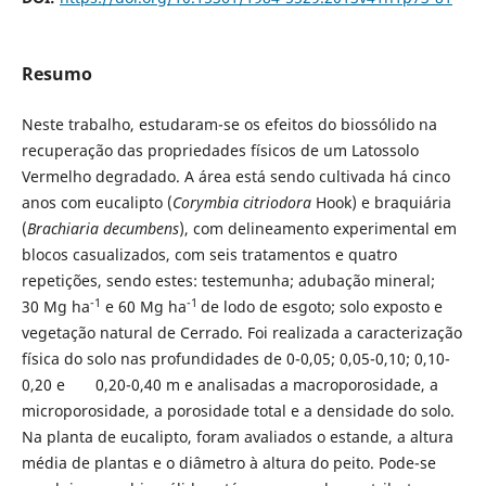
Resumo
Neste trabalho, estudaram-se os efeitos do biossólido na
recuperação das propriedades físicos de um Latossolo
Vermelho degradado. A área está sendo cultivada há cinco
anos com eucalipto (
Corymbia citriodora
Hook) e braquiária
(
Brachiaria decumbens
), com delineamento experimental em
blocos casualizados, com seis tratamentos e quatro
repetições, sendo estes: testemunha; adubação mineral;
-1
-1
30 Mg ha
e 60 Mg ha
de lodo de esgoto; solo exposto e
vegetação natural de Cerrado. Foi realizada a caracterização
física do solo nas profundidades de 0-0,05; 0,05-0,10; 0,10-
0,20 e 0,20-0,40 m e analisadas a macroporosidade, a
microporosidade, a porosidade total e a densidade do solo.
Na planta de eucalipto, foram avaliados o estande, a altura
média de plantas e o diâmetro à altura do peito. Pode-se