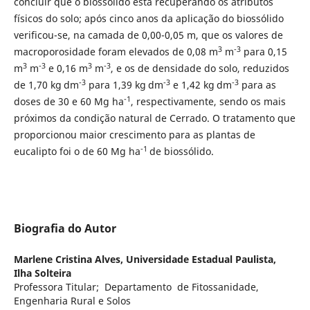
concluir que o biossólido está recuperando os atributos
físicos do solo; após cinco anos da aplicação do biossólido
verificou-se, na camada de 0,00-0,05 m, que os valores de
3
-3
macroporosidade foram elevados de 0,08 m
m
para 0,15
3
-3
3
-3
m
m
e 0,16 m
m
, e os de densidade do solo, reduzidos
-3
-3
-3
de 1,70 kg
dm
para 1,39 kg
dm
e 1,42 kg
dm
para as
-1
doses de 30 e 60 Mg ha
, respectivamente, sendo os mais
próximos da condição natural de Cerrado. O tratamento que
proporcionou maior crescimento para as plantas de
-1
eucalipto foi o de 60 Mg ha
de biossólido.
Biografia do Autor
Marlene Cristina Alves,
Universidade Estadual Paulista,
Ilha Solteira
Professora Titular; Departamento de Fitossanidade,
Engenharia Rural e Solos