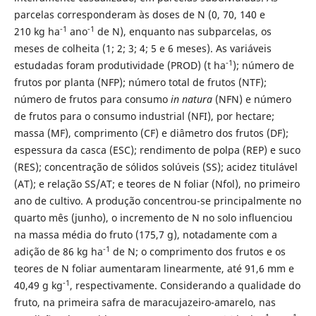
parcelas corresponderam às doses de N (0, 70, 140 e
-1
-1
210 kg ha
ano
de N), enquanto nas subparcelas, os
meses de colheita (1; 2; 3; 4; 5 e 6 meses). As variáveis
-1
estudadas foram produtividade (PROD) (t ha
); número de
frutos por planta (NFP); número total de frutos (NTF);
número de frutos para consumo
in natura
(NFN) e número
de frutos para o consumo industrial (NFI), por hectare;
massa (MF), comprimento (CF) e diâmetro dos frutos (DF);
espessura da casca (ESC); rendimento de polpa (REP) e suco
(RES); concentração de sólidos solúveis (SS); acidez titulável
(AT); e relação SS/AT; e teores de N foliar (Nfol), no primeiro
ano de cultivo. A produção concentrou-se principalmente no
quarto mês (junho), o incremento de N no solo influenciou
na massa média do fruto (175,7 g), notadamente com a
-1
adição de 86 kg ha
de N; o comprimento dos frutos e os
teores de N foliar aumentaram linearmente, até 91,6 mm e
-1
40,49 g kg
, respectivamente. Considerando a qualidade do
fruto, na primeira safra de maracujazeiro-amarelo, nas