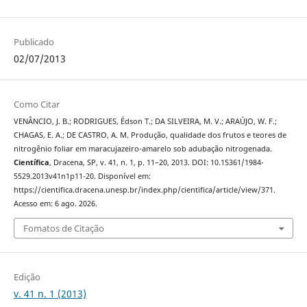
Publicado
02/07/2013
Como Citar
VENÂNCIO, J. B.; RODRIGUES, Édson T.; DA SILVEIRA, M. V.; ARAÚJO, W. F.;
CHAGAS, E. A.; DE CASTRO, A. M. Produção, qualidade dos frutos e teores de
nitrogênio foliar em maracujazeiro-amarelo sob adubação nitrogenada.
Científica
, Dracena, SP, v. 41, n. 1, p. 11–20, 2013. DOI: 10.15361/1984-
5529.2013v41n1p11-20. Disponível em:
https://cientifica.dracena.unesp.br/index.php/cientifica/article/view/371.
Acesso em: 6 ago. 2026.
Fomatos de Citação
Edição
v. 41 n. 1 (2013)