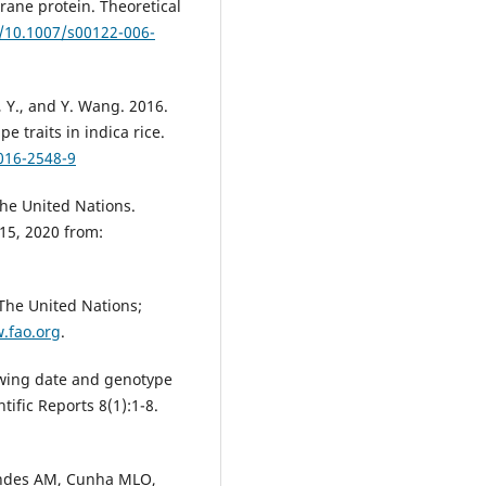
rane protein. Theoretical
//10.1007/s00122-006-
g, Y., and Y. Wang. 2016.
 traits in indica rice.
016-2548-9
the United Nations.
 15, 2020 from:
 The United Nations;
.fao.org
.
sowing date and genotype
tific Reports 8(1):1-8.
nandes AM, Cunha MLO,