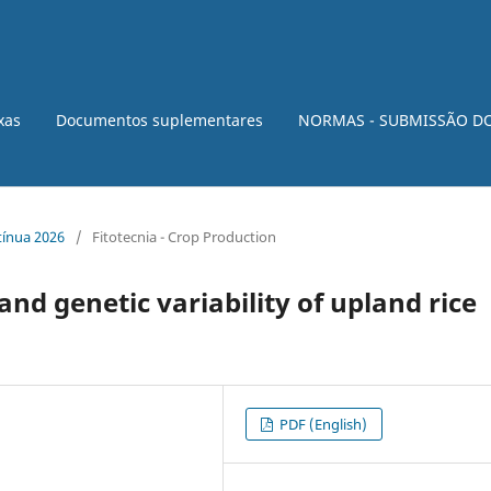
xas
Documentos suplementares
NORMAS - SUBMISSÃO D
ntínua 2026
/
Fitotecnia - Crop Production
and genetic variability of upland rice
PDF (English)