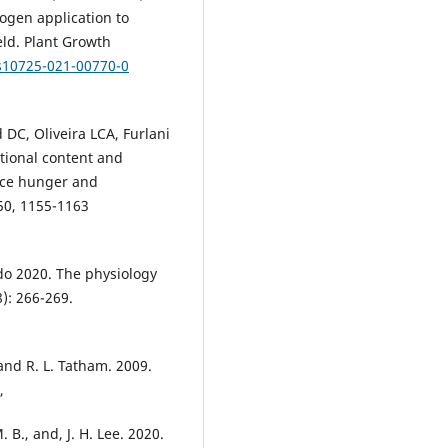
rogen application to
eld. Plant Growth
/s10725-021-00770-0
 DC, Oliveira LCA, Furlani
itional content and
duce hunger and
50, 1155-1163
ado 2020. The physiology
): 266-269.
. and R. L. Tatham. 2009.
,
 B., and, J. H. Lee. 2020.