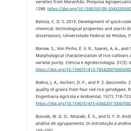
varieties from Maranhão. Pesquisa Agropecuária 
1288.
https://doi.org/10.1590/S0100-204X20030
Batista, C. D. S. 2019. Development of quick-coo
chemical, technological properties and starch dig
dissertation), Universidade Federal de Pelotas, P
Bonow, S., Von Pinho, É. V. R., Soares, A. A., and S
Morphological characterization of rice cultivars a
varietal purity. Ciência e Agrotecnologia. 31(3): 
https://doi.org/10.1590/S1413-70542007000300
Boêno, J. A., Ascheri, D. P., and P. Z. Bassinello.
quality of grains from four red rice genotypes. R
Engenharia Agrícola e Ambiental, 15(7): 718-723
https://doi.org/10.1590/S1415-43662011000700
Bussab, W. D. O., Miazaki, É. S., and D. F. D. An
análise de agrupamento. In Introdução à análi
105-105).