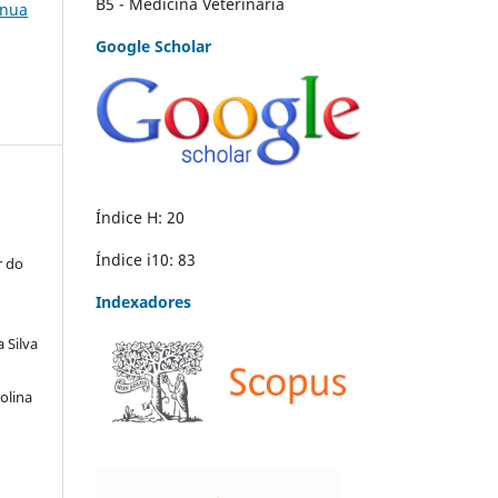
B5 - Medicina Veterinária
ínua
Google Scholar
Índice H: 20
Índice i10: 83
r do
Indexadores
 Silva
olina