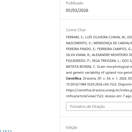
Publicado
05/03/2026
Como Citar
FERRARI, S.; LUÍS OLIVEIRA CUNHA, M.; D
NASCIMENTO, V.; MENDONÇA DE CARVALHO
PEREIRA PRADO, E.; FERREIRA CAMPOS, G.
SILVA VIANA, R.; ALEXANDRE MONTEIRO D
FIGUEIREDO, P.; SEGA TREVIZAN, L.; DOS 
BATISTA BONINI, C. Grain morphological tr
and genetic variability of upland rice geno
Científica
, Dracena, SP, v. 54, n. 1, 2026. D
10.5016/1984-5529.2026.v54.1522. Disponív
https://cientifica.dracena.unesp.br/index.
ntifica/article/view/1522. Acesso em: 7 ago
Fomatos de Citação
Edição
4.1522