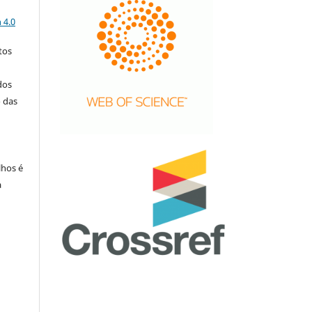
a
 4.0
tos
dos
o das
lhos é
a