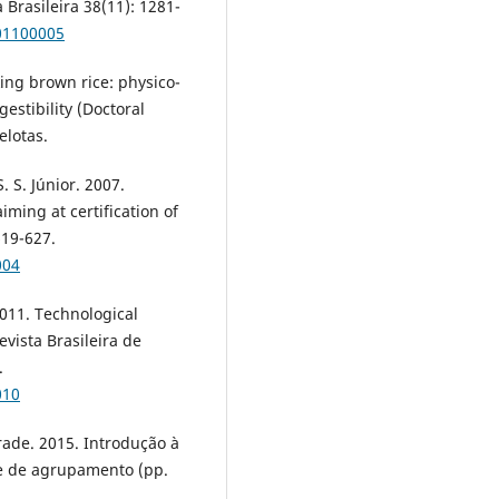
Brasileira 38(11): 1281-
01100005
king brown rice: physico-
estibility (Doctoral
elotas.
. S. Júnior. 2007.
iming at certification of
619-627.
004
 2011. Technological
evista Brasileira de
.
010
drade. 2015. Introdução à
se de agrupamento (pp.