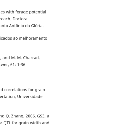
es with forage potential
proach. Doctoral
anto Antônio da Glória.
plicados ao melhoramento
A., and M. M. Charrad.
twer, 61: 1-36.
d correlations for grain
sertation, Universidade
, and Q. Zhang, 2006. GS3, a
r QTL for grain width and