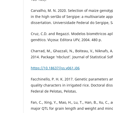
Carvalho, M. N. 2020. Selection of maize genotyp
in the high sertão of Sergipe: a multivariate ap
dissertation. Universidade Federal do Sergipe, S
Cruz, C.D. and Regazzi. Modelos biométricos a
genético. Viçosa: Editora UFV, 2004. 480 p.
Charrad, M., Ghazzali, N., Boiteau, V., Niknafs, 
2014. Package ‘nbclust’. Journal of Statistical Sof
https://10.18637/jss.v061.i06
Facchinello, P. H. K. 2017. Genetic parameters an
quality characters in irrigated rice. Doctoral dis
Federal de Pelotas, Pelotas.
Fan, C., Xing, Y., Mao, H., Lu, T., Han, B., Xu, C.
major QTL for grain length and weight and mino