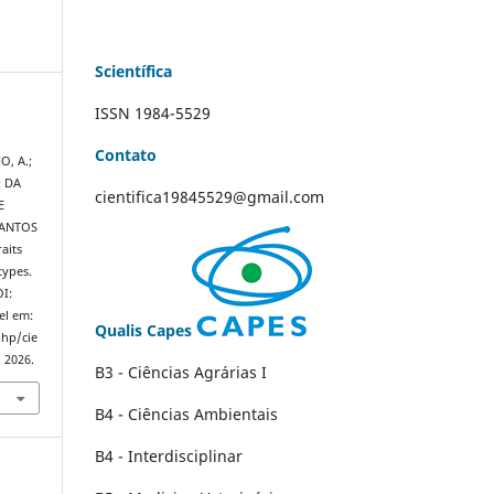
Scientífica
ISSN 1984-5529
O
Contato
, A.;
; DA
cientifica19845529@gmail.com
E
SANTOS
aits
types.
OI:
el em:
Qualis Capes
php/cie
. 2026.
B3 - Ciências Agrárias I
B4 - Ciências Ambientais
B4 - Interdisciplinar