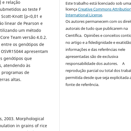
 e relação
Este trabalho está licenciado sob um
licença
Creative Commons Attribution
ubmetidos ao teste F
International License
.
 Scott-Knott (p<0,01 e
Os autores permanecem com os direi
ão linear de Pearson e
autorais de tudo que publicarem na
tilizando um método
Científica. Opiniões e conceitos conti
 Core Team versão 4.0.2.
no artigo e a fidedignidade e exatidã
a entre os genótipos de
informações e das referências nele
 e OSVR15044 apresentam
apresentadas são de exclusiva
 Os genótipos que
responsabilidade dos autores. A
s, atendendo às
reprodução parcial ou total dos traba
em programas de
permitida desde que seja explicitada 
rras altas.
fonte de referência.
es, 2003. Morphological
lation in grains of rice