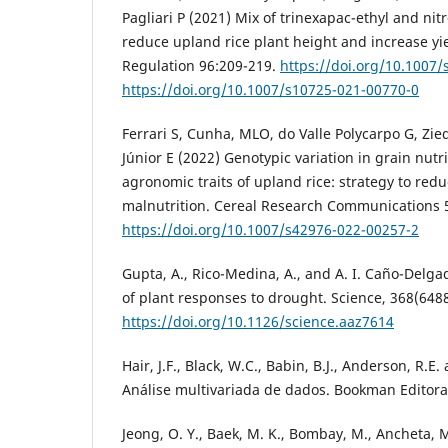
Pagliari P (2021) Mix of trinexapac-ethyl and nit
reduce upland rice plant height and increase yi
Regulation 96:209-219.
https://doi.org/10.1007
https://doi.org/10.1007/s10725-021-00770-0
Ferrari S, Cunha, MLO, do Valle Polycarpo G, Zied
Júnior E (2022) Genotypic variation in grain nutr
agronomic traits of upland rice: strategy to re
malnutrition. Cereal Research Communications 
https://doi.org/10.1007/s42976-022-00257-2
Gupta, A., Rico-Medina, A., and A. I. Caño-Delg
of plant responses to drought. Science, 368(6488
https://doi.org/10.1126/science.aaz7614
Hair, J.F., Black, W.C., Babin, B.J., Anderson, R.E
Análise multivariada de dados. Bookman Editora
Jeong, O. Y., Baek, M. K., Bombay, M., Ancheta, M.