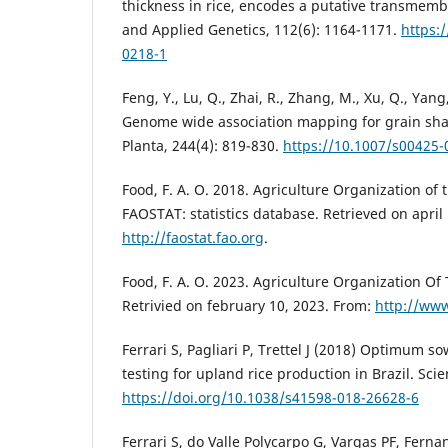
thickness in rice, encodes a putative transmemb
and Applied Genetics, 112(6): 1164-1171.
https:
0218-1
Feng, Y., Lu, Q., Zhai, R., Zhang, M., Xu, Q., Yan
Genome wide association mapping for grain shape
Planta, 244(4): 819-830.
https://10.1007/s00425-
Food, F. A. O. 2018. Agriculture Organization of 
FAOSTAT: statistics database. Retrieved on april
http://faostat.fao.org
.
Food, F. A. O. 2023. Agriculture Organization Of
Retrivied on february 10, 2023. From:
http://www
Ferrari S, Pagliari P, Trettel J (2018) Optimum 
testing for upland rice production in Brazil. Scien
https://doi.org/10.1038/s41598-018-26628-6
Ferrari S, do Valle Polycarpo G, Vargas PF, Fer