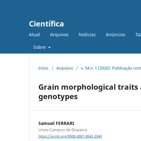
Científica
Atual
Arquivos
Notícias
Anúncios
Ta
Sobre
Início
/
Arquivos
/
v. 54 n. 1 (2026): Publicação co
Grain morphological traits 
genotypes
Samuel FERRARI
Unes-Campus de Dracena
https://orcid.org/0000-0001-8542-204X