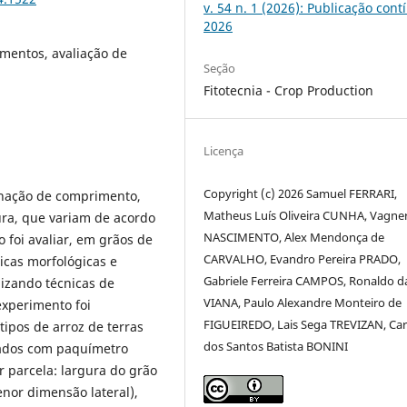
v. 54 n. 1 (2026): Publicação cont
2026
amentos, avaliação de
Seção
Fitotecnia - Crop Production
Licença
Copyright (c) 2026 Samuel FERRARI,
inação de comprimento,
Matheus Luís Oliveira CUNHA, Vagne
ura, que variam de acordo
NASCIMENTO, Alex Mendonça de
o foi avaliar, em grãos de
CARVALHO, Evandro Pereira PRADO,
ticas morfológicas e
Gabriele Ferreira CAMPOS, Ronaldo da
ilizando técnicas de
VIANA, Paulo Alexandre Monteiro de
experimento foi
FIGUEIREDO, Lais Sega TREVIZAN, Car
ipos de arroz de terras
dos Santos Batista BONINI
nados com paquímetro
 parcela: largura do grão
nor dimensão lateral),