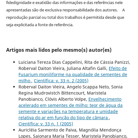
fidedignidade e exatidão das informações e das referências nele
apresentadas são de exclusiva responsabilidade dos autores. A
reprodução parcial ou total dos trabalhos é permitida desde que
seja explicitada a fonte de referência.
Artigos mais lidos pelo mesmo(s) autor(es)
Luiciana Tereza Dias Cappelini, Rita de Cássia Panizzi,
Roberval Daiton Vieira, Juliana Altafin Galli,
Efeito de
Fusarium moniliforme na qualidade de sementes de
milho
,
Científica: v. 33 n. 2 (2005)
Roberval Daiton Vieira, Angelo Scappa Neto, Sonia
Regina Mudrovistch Bittencourt, Maristela
Panobianco, Clóvis Alberto Volpe,
Envelhecimento
acelerado em sementes de milho: teor de água da
semente e variações na temperatura e umidade
relativa do ar em função do tipo de câmara
,
Científica: v. 33 n. 1 (2005)
Auricléia Sarmento de Paiva, Magnólia Mendonça
Lopes, Saionara Maria Tesser, Maristela Panobianco,